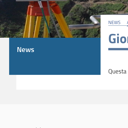
NEWS
Gio
News
Questa n