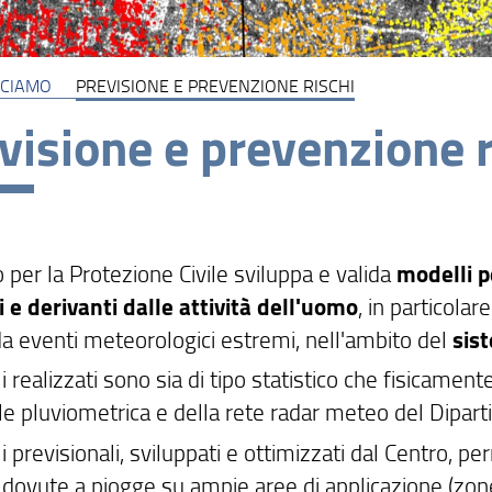
CCIAMO
PREVISIONE E PREVENZIONE RISCHI
visione e prevenzione r
o per la Protezione Civile sviluppa e valida
modelli p
i e derivanti dalle attività dell'uomo
, in particola
da eventi meteorologici estremi, nell'ambito del
sis
i realizzati sono sia di tipo statistico che fisicamente
le pluviometrica e della rete radar meteo del Dipart
i previsionali, sviluppati e ottimizzati dal Centro, p
 dovute a piogge su ampie aree di applicazione (zone 