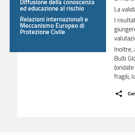
Diffusione della conoscenza
ed educazione al rischio
La valid
Relazioni internazionali e
I risult
Meccanismo Europeo di
giungere
Protezione Civile
valutazi
Inoltre,
Bulb Gl
(ondate 
fragili,
Con