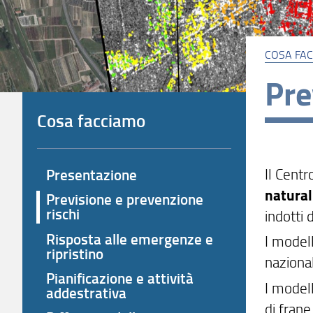
COSA FA
Pre
Cosa facciamo
Il Centr
Presentazione
natural
Previsione e prevenzione
rischi
indotti 
Risposta alle emergenze e
I modell
ripristino
naziona
Pianificazione e attività
I modell
addestrativa
di frane