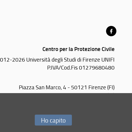
Centro per la Protezione Civile
012-2026 Università degli Studi di Firenze UNIFI
P.IVA/Cod.Fis 01279680480
Piazza San Marco, 4 - 50121 Firenze (FI)
rativa:
Largo Enrico Fermi, 2 - 50125 Firenze (FI)
Tel.
+39 055 2755970
E-mail:
protezionecivile(AT)unifi.it
Ho capito
Redazione Web
i