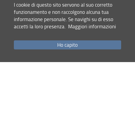
I cookie di questo sito servono al suo corretto
funzionamento e non raccolgono alcuna tua
Mappa del sito
informazione personale. Se navighi su di esso
RSS feed
accetti la loro presenza.
Maggiori informazioni
Privacy
Ho capito
Note Legali
Accessibilità e usabilità
Monitoraggio
Area personale
Centro per la Protezione Civile
© Copyright 2012-2026 Università degli Studi di Firenze UNIFI