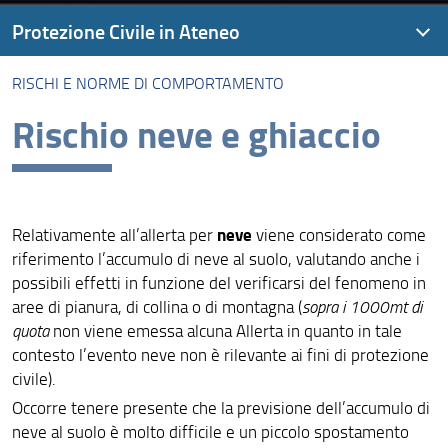
Protezione Civile in Ateneo
RISCHI E NORME DI COMPORTAMENTO
Presentazione
Rischio neve e ghiaccio
Pianificazione di protezione civile a livello di Ateneo
Sistema di allertamento meteo
Rischi e norme di comportamento
neve
Relativamente all’allerta per
viene considerato come
Mappa
riferimento l’accumulo di neve al suolo, valutando anche i
possibili effetti in funzione del verificarsi del fenomeno in
aree di pianura, di collina o di montagna (
sopra i 1000mt di
quota
non viene emessa alcuna Allerta in quanto in tale
contesto l’evento neve non è rilevante ai fini di protezione
civile).
Occorre tenere presente che la previsione dell’accumulo di
neve al suolo è molto difficile e un piccolo spostamento